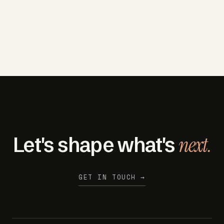
next.
Let's shape what's
GET IN TOUCH →