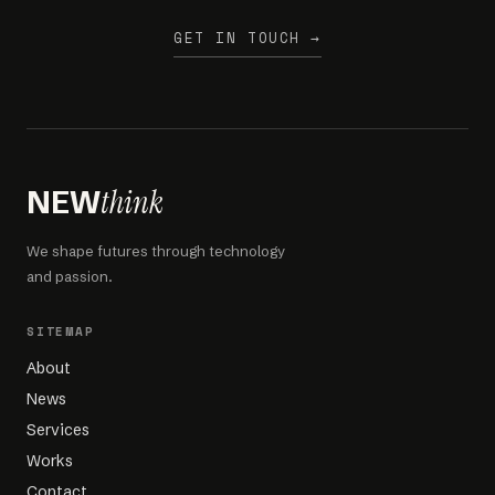
GET IN TOUCH →
think
NEW
We shape futures through technology
and passion.
SITEMAP
About
News
Services
Works
Contact