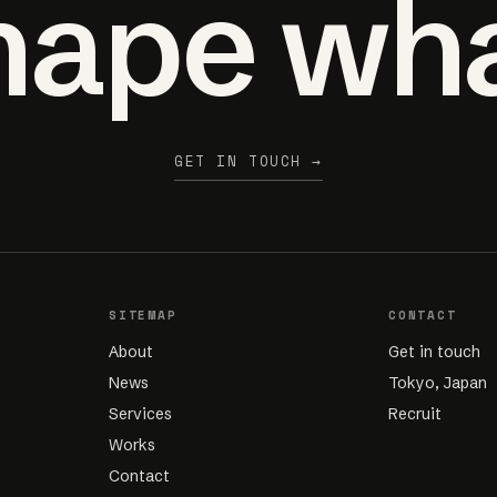
shape wh
GET IN TOUCH →
SITEMAP
CONTACT
About
Get in touch
News
Tokyo, Japan
Services
Recruit
Works
Contact