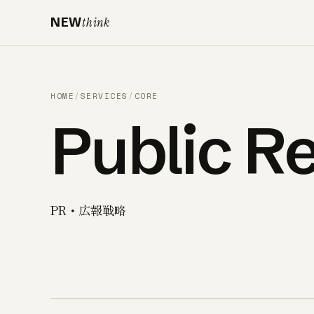
NEW
think
HOME
/
SERVICES
/
CORE
Public Re
PR・広報戦略