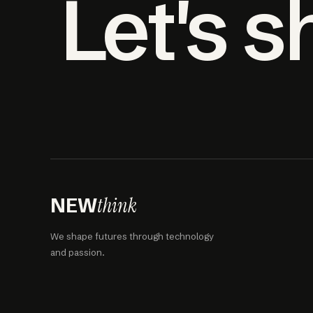
Let's 
think
NEW
We shape futures through technology
and passion.