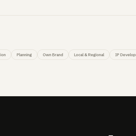
ion
Planning
Own Brand
Local & Regional
IP Develo