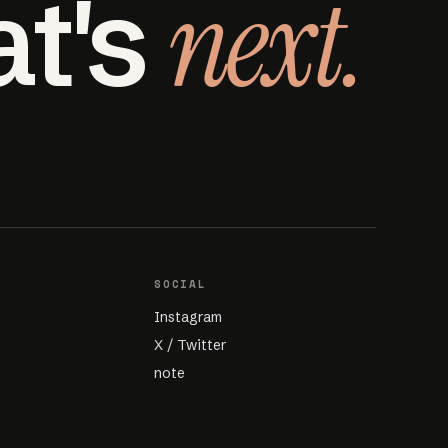
next.
at's
SOCIAL
Instagram
X / Twitter
note